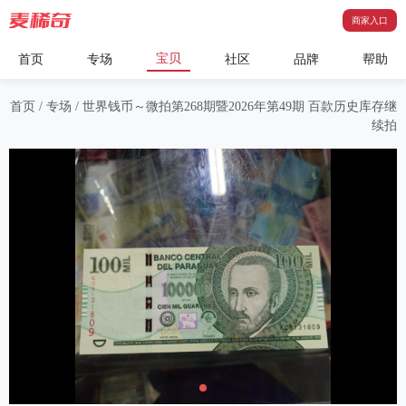
商家入口
宝贝
首页
专场
社区
品牌
帮助
首页
/
专场
/
世界钱币～微拍第268期暨2026年第49期 百款历史库存继
续拍