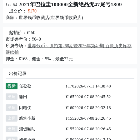
2021年巴拉圭100000全新绝品无47尾号1809
Lot.64
成交价：
¥170
商家：
世界钱币收藏店(世界钱币收藏店)
起拍价：¥150
市场参考价：¥0~0
所属专场：
世界钱币～微拍第268期暨2026年第49期 百款历史库存
继续拍
押金：¥168，佣金：5%，最低22元
出价记录
得标
任盈盈
¥170
2026-07-11 14:38:48
出局
雏田
¥165
2026-07-08 20:45:52
出局
闪电侠
¥160
2026-07-08 20:32:18
出局
蜡笔小新
¥155
2026-07-08 20:26:45
出局
浦饭幽助
¥155
2026-07-08 20:26:45
出局
蜡笔小新
¥150
2026-07-08 20:17:50