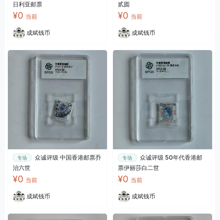
日利亚邮票
贰圆
¥0
¥0
当前
当前
成斌钱币
成斌钱币
众诚评级 中国香港邮票乔
众诚评级 50年代香港邮
专场
专场
治六世
票伊丽莎白二世
¥0
¥0
当前
当前
成斌钱币
成斌钱币