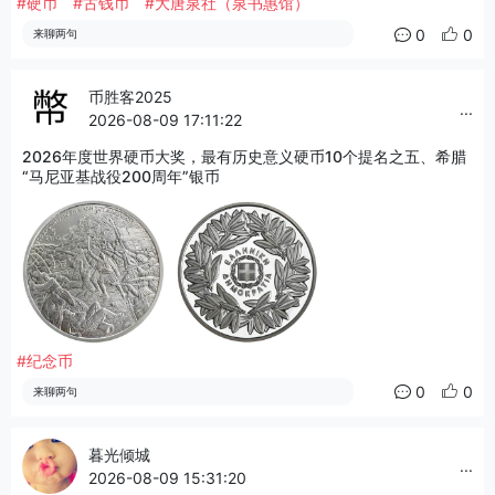
#硬币
#古钱币
#大唐泉社（泉书惠馆）
0
0
来聊两句
币胜客2025
...
2026-08-09 17:11:22
2026年度世界硬币大奖，最有历史意义硬币10个提名之五、希腊
“马尼亚基战役200周年”银币
#纪念币
0
0
来聊两句
暮光倾城
...
2026-08-09 15:31:20