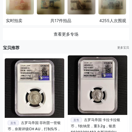
实时拍卖
共17件拍品
4255人次围观
查看更多专场
宝贝推荐
更多宝贝
古罗马帝国 卡拉卡拉银
直售
古罗马帝国 菲利普一世银
直售
币，1狄纳里，重3.2g，银质
币，奈斯评级CH AU，打制5/5，