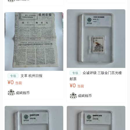
众诚评级 三版金门莒光楼
专场
文革 杭州日报
专场
邮票
¥0
当前
¥0
当前
成斌钱币
成斌钱币