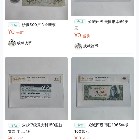
众诚评级 美国银库券1美
专场
沙俄500卢布全新票
专场
元
¥0
当前
¥0
当前
成斌钱币
成斌钱币
众诚评级意大利150里拉
众诚评级 韩国1965年版
专场
专场
支票 少见品种
100韩元
¥0
¥0