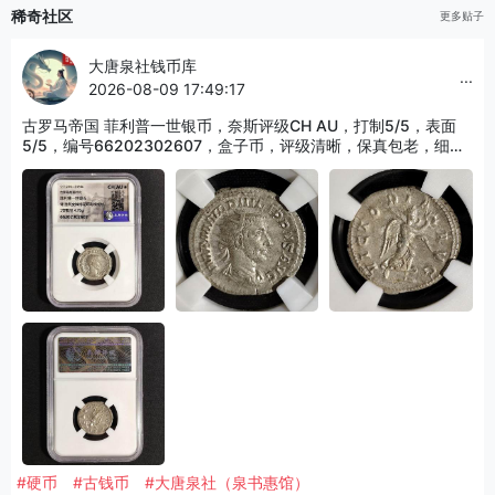
稀奇社区
更多贴子
大唐泉社钱币库
...
2026-08-09 17:49:17
古罗马帝国 菲利普一世银币，奈斯评级CH AU，打制5/5，表面
5/5，编号66202302607，盒子币，评级清晰，保真包老，细节
以图为准，适合古典打制币、罗马币收藏！
#硬币
#古钱币
#大唐泉社（泉书惠馆）