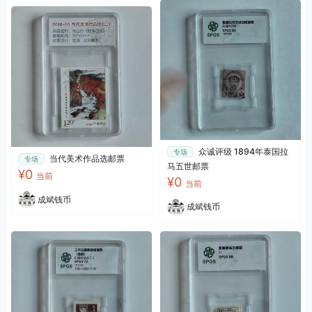
众诚评级 1894年泰国拉
专场
当代美术作品选邮票
专场
马五世邮票
¥0
当前
¥0
当前
成斌钱币
成斌钱币