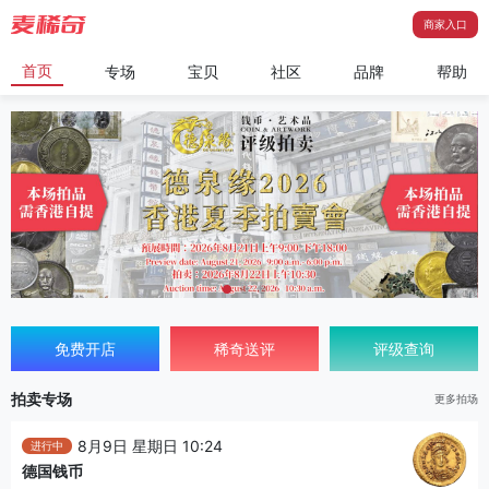
商家入口
首页
专场
宝贝
社区
品牌
帮助
免费开店
稀奇送评
评级查询
拍卖专场
更多拍场
8月9日 星期日 10:24
进行中
德国钱币