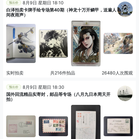
8月9日 星期日 18:10
预出价
白泽拍卖卡牌手绘专场第40期（神龙十万开鳞甲，送遍人
间夜雨声）
实时拍卖
共216件拍品
26480人次围观
8月9日 星期日 18:30
预出价
国外回流精品实寄封，邮品等专场（八月九日本周天开
拍）