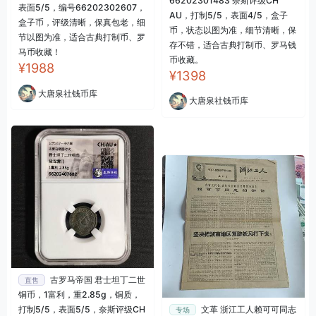
66202301483 奈斯评级CH
表面5/5，编号66202302607，
AU，打制5/5，表面4/5，盒子
盒子币，评级清晰，保真包老，细
币，状态以图为准，细节清晰，保
节以图为准，适合古典打制币、罗
存不错，适合古典打制币、罗马钱
马币收藏！
币收藏。
¥1988
¥1398
大唐泉社钱币库
大唐泉社钱币库
古罗马帝国 君士坦丁二世
直售
铜币，1富利，重2.85g，铜质，
打制5/5，表面5/5，奈斯评级CH
文革 浙江工人赖可可同志
专场