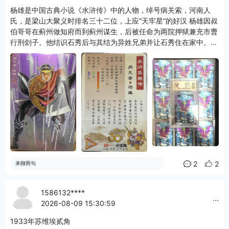
杨雄是中国古典小说《水浒传》中的人物，绰号病关索，河南人
氏，是梁山大聚义时排名三十二位，上应“天牢星”的好汉 杨雄因叔
伯哥哥在蓟州做知府而到蓟州谋生，后被任命为两院押狱兼充市曹
行刑刽子。他结识石秀后与其结为异姓兄弟并让石秀住在家中。杨
雄妻子潘巧云借为前夫亡灵做功德，将和尚裴如海请至家中，石秀
发现裴从潘的房中出来，识破奸情并告知杨雄。潘巧云怕丑事败
露，反诬石秀调戏自己，杨雄信以为真，怒不可遏赶走石秀，后石
秀杀裴如海和头陀胡道，杨雄在翠屏山与潘巧云对质后杀妻，与时
迁一同落草。三人投宿祝家庄客店时迁偷鸡被擒，杨雄与石秀赴梁
山求援，后随宋江攻打祝家庄等多次征战，梁山排座次时排第三十
二位，星号天牢星，担任步军头领。梁山受招安后杨雄随宋江南征
北战，隶属卢俊义麾下，在征讨辽国、田虎、王庆等战役中有战
功，平定方腊后屯驻杭州时发背疮而死，后追封忠武郎。
2
2
来聊两句
1586132****
...
2026-08-09 15:30:59
1933年苏维埃贰角