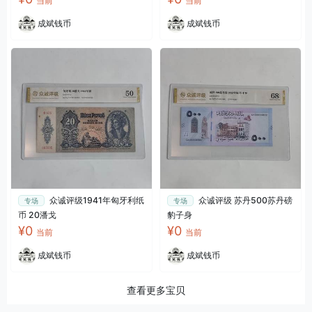
当前
当前
成斌钱币
成斌钱币
众诚评级1941年匈牙利纸
众诚评级 苏丹500苏丹磅
专场
专场
币 20潘戈
豹子身
¥0
¥0
当前
当前
成斌钱币
成斌钱币
查看更多宝贝