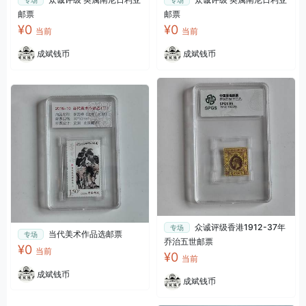
邮票
邮票
¥0
¥0
当前
当前
成斌钱币
成斌钱币
众诚评级香港1912-37年
专场
当代美术作品选邮票
专场
乔治五世邮票
¥0
当前
¥0
当前
成斌钱币
成斌钱币