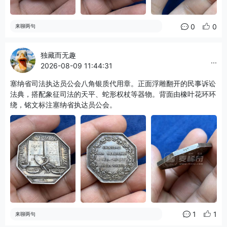
0
0
来聊两句
独藏而无趣
...
2026-08-09 11:44:31
塞纳省司法执达员公会八角银质代用章。正面浮雕翻开的民事诉讼
法典，搭配象征司法的天平、蛇形权杖等器物。背面由橡叶花环环
绕，铭文标注塞纳省执达员公会。
1
1
来聊两句