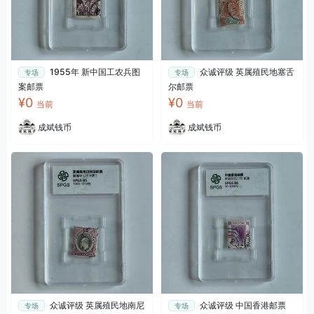
1955年 新中国工农兵图
众诚评级 英属殖民地塞舌
专场
专场
案邮票
尔邮票
¥0
¥0
当前
当前
成斌钱币
成斌钱币
众诚评级 英属殖民地南尼
众诚评级 中国香港邮票
专场
专场