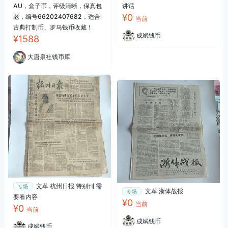
AU，盒子币，评级清晰，保真包
讲话
¥0
老，编号66202407682，适合
当前
古典打制币、罗马钱币收藏！
成斌钱币
¥1588
大唐泉社钱币库
文革 杭州日报 特别刊 需
专场
文革 浙体战报
专场
要看内容
¥0
当前
¥0
当前
成斌钱币
成斌钱币