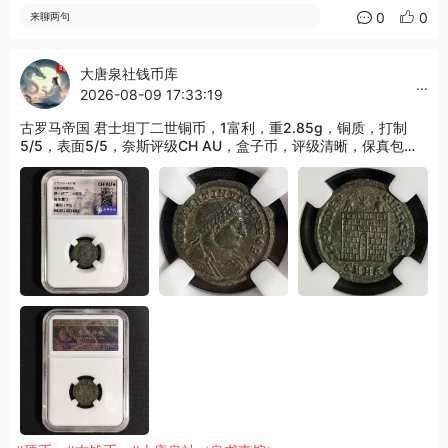
0
0
来聊两句
大唐泉社钱币库
...
2026-08-09 17:33:19
古罗马帝国 君士坦丁二世铜币，1富利，重2.85g，铜质，打制
5/5，表面5/5，奈斯评级CH AU，盒子币，评级清晰，保真包
老，编号66202407682，适合古典打制币、罗马钱币收藏！