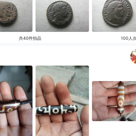
共40件拍品
100人