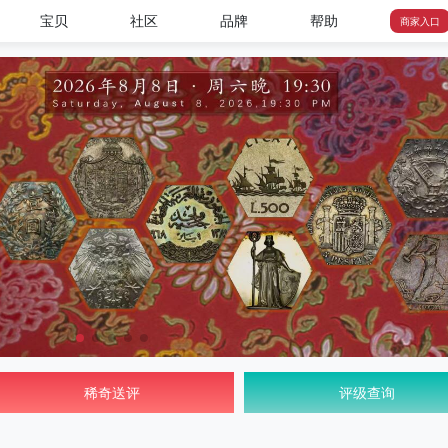
宝贝
社区
品牌
帮助
商家入口
稀奇送评
评级查询