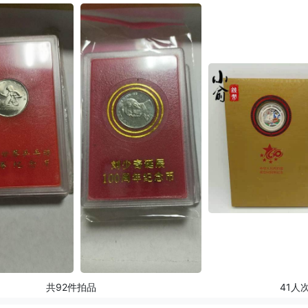
共92件拍品
41人