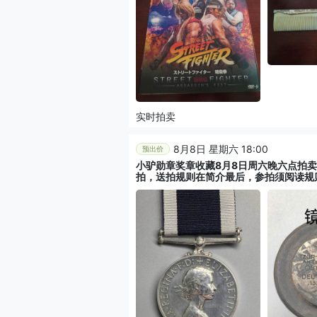
实时拍卖
8月8日 星期六 18:00
预出价
小驴勋章奖章收藏8月8日周六晚六点拍
拍，送拍规则在简介最后，参拍须阅读规
不回信息，看大图店主微信码在拍卖店铺