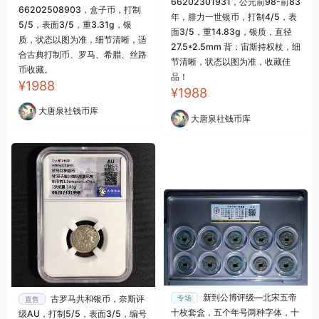
66202301931，公元前98-前83
66202508903，盒子币，打制
年，腓力一世银币，打制4/5，表
5/5，表面3/5，重3.31g，银
面3/5，重14.83g，银质，直径
质，状态以图为准，细节清晰，适
27.5*2.5mm 背：宙斯持权杖，细
合古典打制币、罗马、希腊、丝路
节清晰，状态以图为准，收藏佳
币收藏。
品！
¥1988
¥1988
大唐泉社钱币库
大唐泉社钱币库
新到公博评级—北宋五帝
专场
古罗马共和银币，奈斯评
直售
十枚套盒，五个年号两种字体，十
级AU，打制5/5，表面3/5，编号