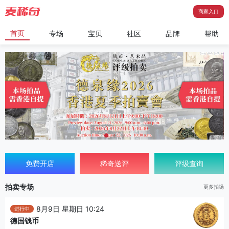
商家入口
首页
专场
宝贝
社区
品牌
帮助
免费开店
稀奇送评
评级查询
拍卖专场
更多拍场
8月9日 星期日 10:24
进行中
德国钱币