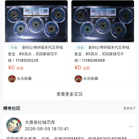
新到公博评级宋代五帝钱
新到公博评级宋代五帝钱
专场
专场
套盒，85高分，买回家镇宅不
套盒，85高分，买回家镇宅不
错！1118505526
错！1118506409
¥0
¥0
当前
当前
永乐收藏
永乐收藏
查看更多宝贝
稀奇社区
更多贴子
大唐泉社钱币库
...
2026-08-09 18:10:41
苏联学霸金奖章，乌版，奈斯评级MS63，编号66202407565，