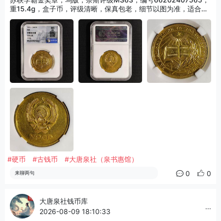
重15.4g，盒子币，评级清晰，保真包老，细节以图为准，适合苏
联、乌克兰、近代钱币收藏！
#硬币
#古钱币
#大唐泉社（泉书惠馆）
0
0
来聊两句
大唐泉社钱币库
...
2026-08-09 18:10:33