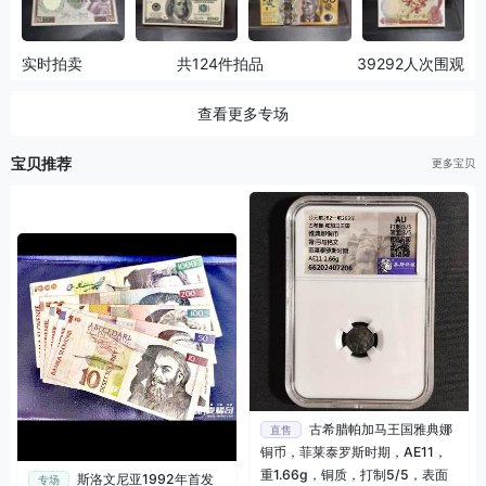
实时拍卖
共124件拍品
39292人次围观
查看更多专场
宝贝推荐
更多宝贝
古希腊帕加马王国雅典娜
直售
铜币，菲莱泰罗斯时期，AE11，
重1.66g，铜质，打制5/5，表面
斯洛文尼亚1992年首发
专场