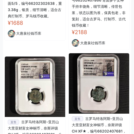
号66202407866 背面多子女神
面5/5，编号66202302638，重
手持丰饶角，细节清晰，传世包
3.38g，银质，细节清晰，适合古
浆，状态以图为准，保真包老，非
典打制币、罗马钱币收藏。
复刻，适合古罗马、打制币、古代
¥1688
钱币收藏！
¥2188
大唐泉社钱币库
大唐泉社钱币库
古罗马特洛阿斯-亚历山
直售
古罗马特洛阿斯-亚历山
直售
大里亚财富女神铜币，奈斯评级
大里亚财富女神铜币，奈斯评级
CH XF★，编号66202407681，