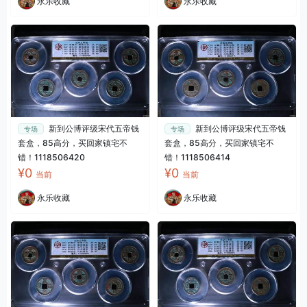
永乐收藏
永乐收藏
新到公博评级宋代五帝钱
新到公博评级宋代五帝钱
专场
专场
套盒，85高分，买回家镇宅不
套盒，85高分，买回家镇宅不
错！1118506420
错！1118506414
¥0
¥0
当前
当前
永乐收藏
永乐收藏