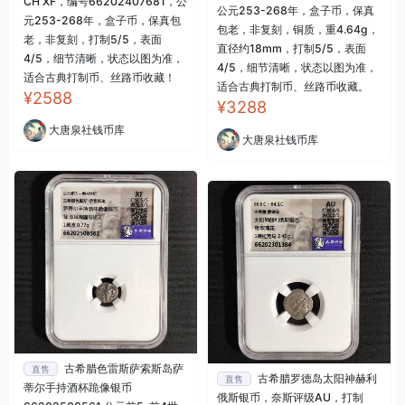
CH XF，编号66202407681，公
公元253-268年，盒子币，保真
元253-268年，盒子币，保真包
包老，非复刻，铜质，重4.64g，
老，非复刻，打制5/5，表面
直径约18mm，打制5/5，表面
4/5，细节清晰，状态以图为准，
4/5，细节清晰，状态以图为准，
适合古典打制币、丝路币收藏！
适合古典打制币、丝路币收藏。
¥2588
¥3288
大唐泉社钱币库
大唐泉社钱币库
古希腊色雷斯萨索斯岛萨
直售
古希腊罗德岛太阳神赫利
直售
蒂尔手持酒杯跪像银币
俄斯银币，奈斯评级AU，打制