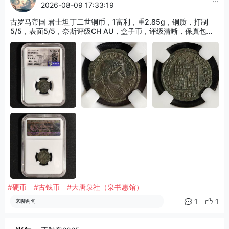
2026-08-09 17:33:19
古罗马帝国 君士坦丁二世铜币，1富利，重2.85g，铜质，打制
5/5，表面5/5，奈斯评级CH AU，盒子币，评级清晰，保真包
老，编号66202407682，适合古典打制币、罗马钱币收藏！
#硬币
#古钱币
#大唐泉社（泉书惠馆）
1
1
来聊两句