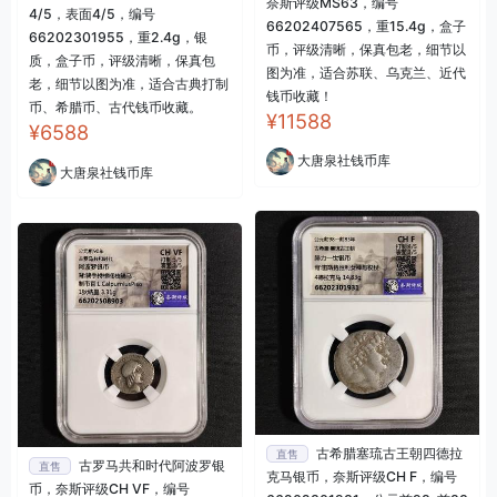
奈斯评级MS63，编号
4/5，表面4/5，编号
66202407565，重15.4g，盒子
66202301955，重2.4g，银
币，评级清晰，保真包老，细节以
质，盒子币，评级清晰，保真包
图为准，适合苏联、乌克兰、近代
老，细节以图为准，适合古典打制
钱币收藏！
币、希腊币、古代钱币收藏。
¥11588
¥6588
大唐泉社钱币库
大唐泉社钱币库
古希腊塞琉古王朝四德拉
直售
古罗马共和时代阿波罗银
直售
克马银币，奈斯评级CH F，编号
币，奈斯评级CH VF，编号