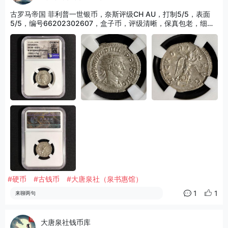
古罗马帝国 菲利普一世银币，奈斯评级CH AU，打制5/5，表面
5/5，编号66202302607，盒子币，评级清晰，保真包老，细节
以图为准，适合古典打制币、罗马币收藏！
#硬币
#古钱币
#大唐泉社（泉书惠馆）
1
1
来聊两句
大唐泉社钱币库
...