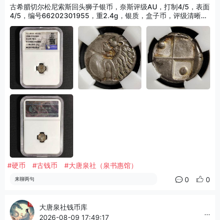
古希腊切尔松尼索斯回头狮子银币，奈斯评级AU，打制4/5，表面
4/5，编号66202301955，重2.4g，银质，盒子币，评级清晰，
保真包老，细节以图为准，适合古典打制币、希腊币、古代钱币收
藏。
#硬币
#古钱币
#大唐泉社（泉书惠馆）
0
0
来聊两句
大唐泉社钱币库
...
2026-08-09 17:49:17