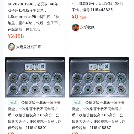
孔，都是85分，买回家镇宅驱邪
66202301998，公元前148年，
不错，编号 1115443825
双子座狄俄斯库里兄弟，
¥0
L.SemproniusPitio制币官，1狄
当前
纳里，重3.43g，银质，盒子币，
永乐收藏
评级清晰，保真包老
¥2888
大唐泉社钱币库
公博评级—北宋十泉十美
公博评级—北宋十泉十美
专场
专场
套盒，一次集齐十枚不同年号古
套盒，一次集齐十枚不同年号古
币！收藏价值极高！85高分，公
币！收藏价值极高！85高分，公
博最大壳子，评级费就一百多，超
博最大壳子，评级费就一百多，超
低价起拍，1115418801
低价起拍，1115418837