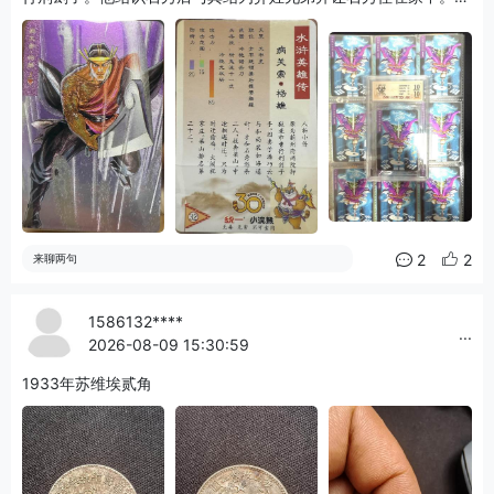
雄妻子潘巧云借为前夫亡灵做功德，将和尚裴如海请至家中，石秀
发现裴从潘的房中出来，识破奸情并告知杨雄。潘巧云怕丑事败
露，反诬石秀调戏自己，杨雄信以为真，怒不可遏赶走石秀，后石
秀杀裴如海和头陀胡道，杨雄在翠屏山与潘巧云对质后杀妻，与时
迁一同落草。三人投宿祝家庄客店时迁偷鸡被擒，杨雄与石秀赴梁
山求援，后随宋江攻打祝家庄等多次征战，梁山排座次时排第三十
二位，星号天牢星，担任步军头领。梁山受招安后杨雄随宋江南征
北战，隶属卢俊义麾下，在征讨辽国、田虎、王庆等战役中有战
功，平定方腊后屯驻杭州时发背疮而死，后追封忠武郎。
2
2
来聊两句
1586132****
...
2026-08-09 15:30:59
1933年苏维埃贰角