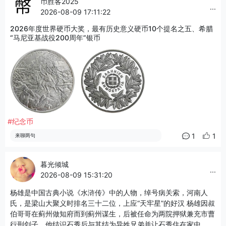
币胜客2025
...
2026-08-09 17:11:22
2026年度世界硬币大奖，最有历史意义硬币10个提名之五、希腊
“马尼亚基战役200周年”银币
#纪念币
1
1
来聊两句
暮光倾城
...
2026-08-09 15:31:20
杨雄是中国古典小说《水浒传》中的人物，绰号病关索，河南人
氏，是梁山大聚义时排名三十二位，上应“天牢星”的好汉 杨雄因叔
伯哥哥在蓟州做知府而到蓟州谋生，后被任命为两院押狱兼充市曹
行刑刽子。他结识石秀后与其结为异姓兄弟并让石秀住在家中。杨