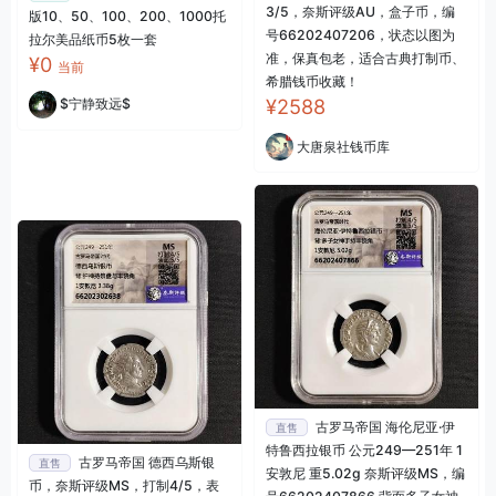
3/5，奈斯评级AU，盒子币，编
版10、50、100、200、1000托
号66202407206，状态以图为
拉尔美品纸币5枚一套
准，保真包老，适合古典打制币、
¥0
当前
希腊钱币收藏！
¥2588
$宁静致远$
大唐泉社钱币库
古罗马帝国 海伦尼亚·伊
直售
特鲁西拉银币 公元249—251年 1
古罗马帝国 德西乌斯银
直售
安敦尼 重5.02g 奈斯评级MS，编
币，奈斯评级MS，打制4/5，表