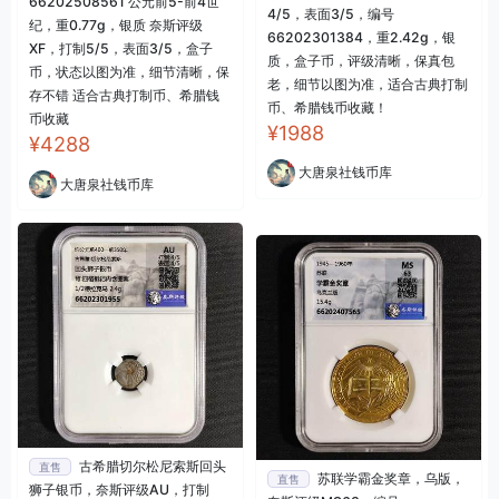
66202508561 公元前5-前4世
4/5，表面3/5，编号
纪，重0.77g，银质 奈斯评级
66202301384，重2.42g，银
XF，打制5/5，表面3/5，盒子
质，盒子币，评级清晰，保真包
币，状态以图为准，细节清晰，保
老，细节以图为准，适合古典打制
存不错 适合古典打制币、希腊钱
币、希腊钱币收藏！
币收藏
¥1988
¥4288
大唐泉社钱币库
大唐泉社钱币库
古希腊切尔松尼索斯回头
直售
苏联学霸金奖章，乌版，
直售
狮子银币，奈斯评级AU，打制