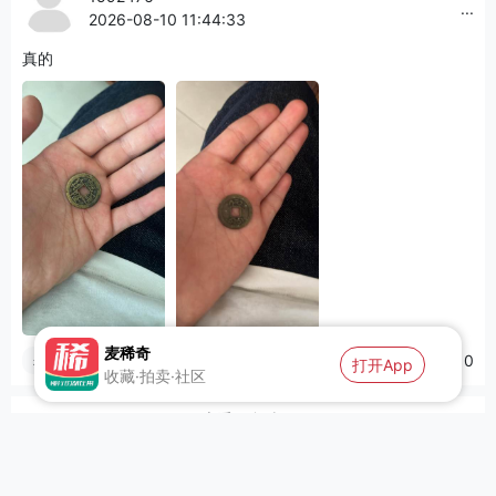
...
2026-08-10 11:44:33
真的
麦稀奇
0
0
来聊两句
打开App
收藏·拍卖·社区
查看更多贴子
Copyright©2025 麦稀奇(北京)网络科技有限公司
平台规则
拍卖协议
隐私协议
入驻协议
纠纷处理
更多...