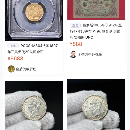
俄罗斯1905年(1912年至
直售
1917年)3卢布 P-9c 签名少 倒置
号 实物图 UNC
¥888
PCGS-MS64法国1897
直售
年三共天使20法郎金币
金错刀中外钱庄
¥9688
金质的欧罗巴