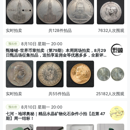
实时拍卖
共128件拍品
7632人次围观
8月10日 星期一 20:00
预出价
甄臻铺-世界币章拍卖（第79期）本周两场拍卖，8月29
日甄品场征集拍品，送拍享返佣金等优惠多多，全新评级
辅助AI大模型内测资格发放中
实时拍卖
共55件拍品
25182人次围观
8月10日 星期一 20:00
预出价
七河・地球奥秘｜精品水晶矿物化石杂件小拍【总第 47
期】周一结标！