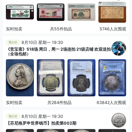
实时拍卖
共55件拍品
5746人次围观
8月10日 星期一 19:30
预出价
《竞宝斋》518场 周日，周一 2场连拍 21级店铺 欢迎送拍
（全场包邮）
实时拍卖
共284件拍品
63842人次围观
8月10日 星期一 19:30
预出价
【芬尼格罗申世界钱币】拍卖第002期