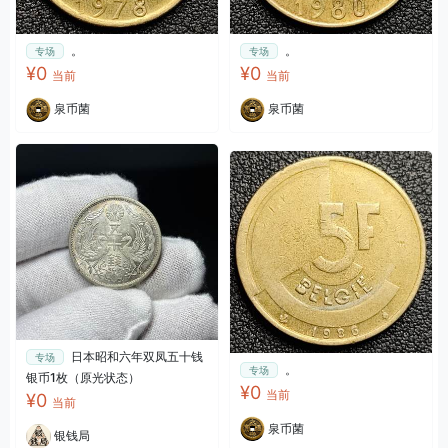
。
。
专场
专场
¥0
¥0
当前
当前
泉币菌
泉币菌
日本昭和六年双凤五十钱
专场
。
专场
银币1枚（原光状态）
¥0
当前
¥0
当前
泉币菌
银钱局