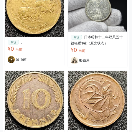
日本昭和十二年双凤五十
专场
。
专场
钱银币1枚（原光状态）
¥0
¥0
当前
当前
泉币菌
银钱局