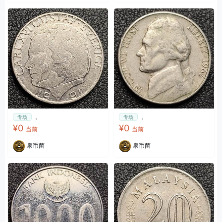
。
。
专场
专场
¥0
¥0
当前
当前
泉币菌
泉币菌