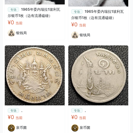
1965年委内瑞拉1玻利瓦
专场
1965年委内瑞拉1玻利瓦
专场
尔银币1枚（边有流通磕碰）
尔银币1枚（边有流通磕碰）
¥0
当前
¥0
当前
银钱局
银钱局
。
。
专场
专场
¥0
¥0
当前
当前
泉币菌
泉币菌