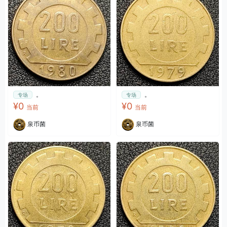
。
。
专场
专场
¥0
¥0
当前
当前
泉币菌
泉币菌