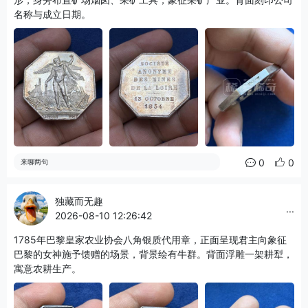
名称与成立日期。
0
0
来聊两句
独藏而无趣
...
2026-08-10 12:26:42
1785年巴黎皇家农业协会八角银质代用章，正面呈现君主向象征
巴黎的女神施予馈赠的场景，背景绘有牛群。背面浮雕一架耕犁，
寓意农耕生产。