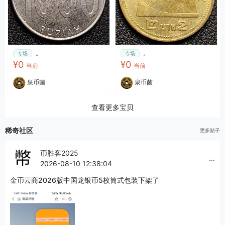
。
。
专场
专场
¥0
¥0
当前
当前
泉币菌
泉币菌
查看更多宝贝
稀奇社区
更多贴子
币胜客2025
...
2026-08-10 12:38:04
金币云商2026版中国龙银币5枚筒式包装下架了