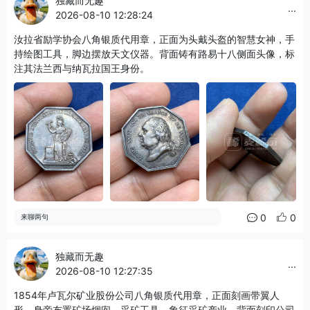
独藏而无趣
...
2026-08-10 12:28:24
汝拉省励学协会八角银质代用章，正面为头戴头盔的智慧女神，手
持绘图工具，脚边摆放天文仪器。背面铸有路易十八侧面头像，标
注其法兰西与纳瓦拉国王身份。
0
0
来聊两句
独藏而无趣
...
2026-08-10 12:27:35
1854年卢瓦尔矿业股份公司八角银质代用章，正面刻画带翼人
形，身旁布置矿场烟囱、采矿工具，象征采矿产业。背面刻印公司