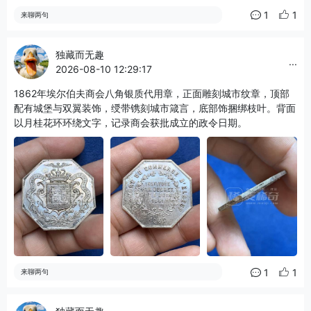
1
1
来聊两句
独藏而无趣
...
2026-08-10 12:29:17
1862年埃尔伯夫商会八角银质代用章，正面雕刻城市纹章，顶部
配有城堡与双翼装饰，绶带镌刻城市箴言，底部饰捆绑枝叶。背面
以月桂花环环绕文字，记录商会获批成立的政令日期。
1
1
来聊两句