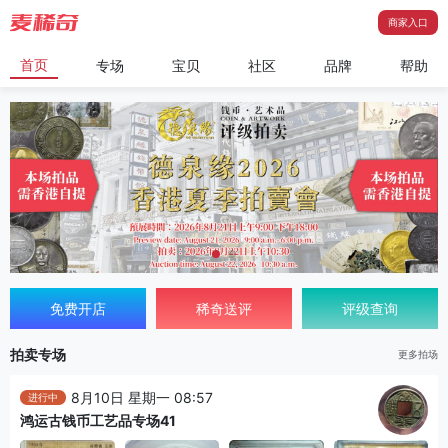
商家入口
首页
专场
宝贝
社区
品牌
帮助
免费开店
稀奇送评
评级查询
拍卖专场
更多拍场
8月10日 星期一 08:57
进行中
鸿运古钱币工艺品专场41