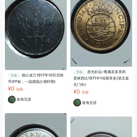
原光好品–葡属圣多美和
专场
德占波兰1917年10芬尼铁
专场
普林西比1971年1埃斯库多(第五套
币(FF标，一战德国占领时期)
关门年)
¥0
当前
¥0
当前
泉海无涯
泉海无涯