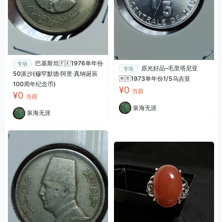
巴基斯坦🇵🇰1976单年份
专场
原光好品–毛里塔尼亚
专场
50派沙(穆罕默德·阿里·真纳诞辰
🇲🇷1973单年份1/5乌吉亚
100周年纪念币)
¥0
当前
¥0
当前
泉海无涯
泉海无涯