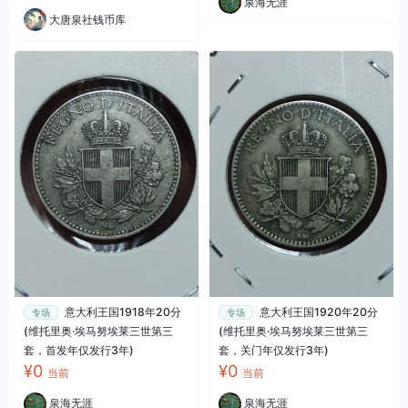
泉海无涯
大唐泉社钱币库
意大利王国1918年20分
意大利王国1920年20分
专场
专场
(维托里奥·埃马努埃莱三世第三
(维托里奥·埃马努埃莱三世第三
套，首发年仅发行3年)
套，关门年仅发行3年)
¥0
¥0
当前
当前
泉海无涯
泉海无涯