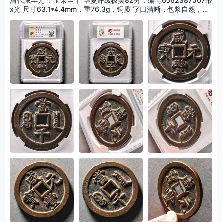
清代咸丰元宝 宝泉当千 华夏评级极美82分，编号6662387507带
x光 尺寸63.1*4.4mm，重76.3g，铜质 字口清晰，包浆自然，边
道完整，无裂无补，状态以图为准，收藏佳品！5.28