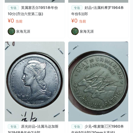
英属塞舌尔1951单年份
好品–法属科摩罗1964单
专场
专场
10分(乔治六世第二版)
年份5法郎
¥0
¥0
当前
当前
泉海无涯
泉海无涯
原光好品–法属马达加斯
少见–喀麦隆🇨🇲1960单
专场
专场
加1948单年份2法郎
年份50法郎(30mm大直径)