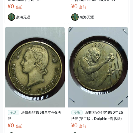
¥0
¥0
当前
当前
泉海无涯
泉海无涯
法属西非1956单年份5法
西非国家联盟1990年25
专场
专场
郎
法郎(第二版，Dolphin –海豚标)
¥0
¥0
当前
当前