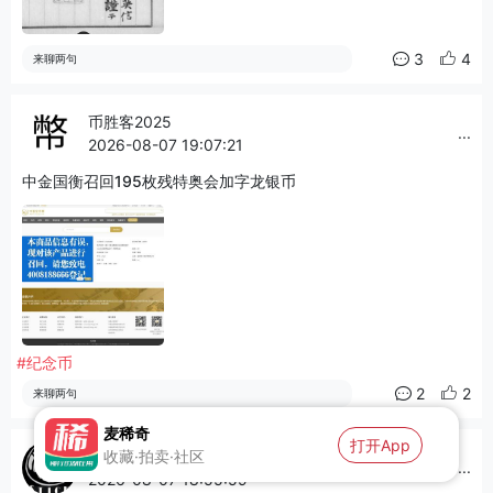
3
4
来聊两句
币胜客2025
...
2026-08-07 19:07:21
中金国衡召回195枚残特奥会加字龙银币
#纪念币
2
2
来聊两句
麦稀奇
打开App
1809598****
收藏·拍卖·社区
...
2026-08-07 18:55:59