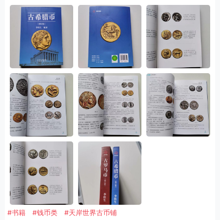
总共新增了32页的彩图内容。新版的《古希腊币》定价108元
（260页全彩），《古罗马币》定价128元（382页全彩）。两本
一起购买，8.8折包快递（208元）。单独购买就是定价包快递。
如果有朋友有兴趣批发，欢迎详谈。
#书籍
#钱币类
#天岸世界古币铺