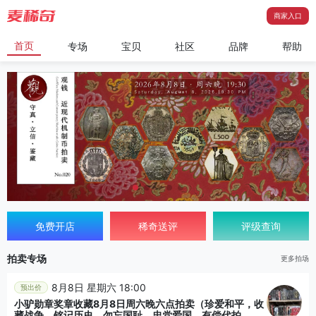
商家入口
首页
专场
宝贝
社区
品牌
帮助
免费开店
稀奇送评
评级查询
拍卖专场
更多拍场
8月8日 星期六 18:00
预出价
小驴勋章奖章收藏8月8日周六晚六点拍卖（珍爱和平，收
藏战争，铭记历史，勿忘国耻，忠党爱国。有偿代拍，送