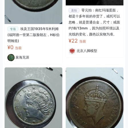
零元拍：南红玛瑙蛋面，
直拍
都是十多年前的存货了，戒托可以
忽略，就是普通合金，尺寸：戒面
约18/13mm ，因为拍照环境以及
埃及王国1935年5米利姆
专场
光线的变化，颜色以实物为准。
(福阿德一世第二版脸朝左，H标伯
¥22
明翰造)
当前
¥0
当前
北京八脚模型
泉海无涯