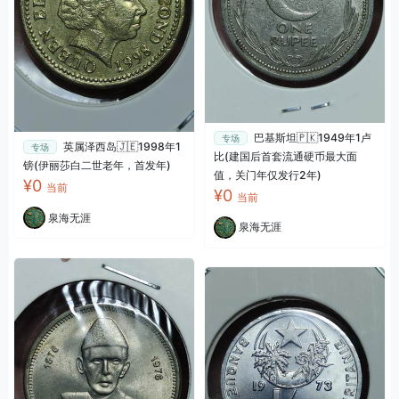
巴基斯坦🇵🇰1949年1卢
专场
英属泽西岛🇯🇪1998年1
专场
比(建国后首套流通硬币最大面
镑(伊丽莎白二世老年，首发年)
值，关门年仅发行2年)
¥0
当前
¥0
当前
泉海无涯
泉海无涯