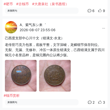
#硬币
#古钱币
#大唐泉社（泉书惠馆）
6
9
来聊两句
A、紫气东シ来゛
...
2026-08-07 23:55:06
己酉度支部中心川十文（错满文·水龙）
老传世巧克力包浆，底板平整，文字深峻，龙鳞细节保存到位。
无裂、无漏、无修补、冲压一体原生错满文，己酉错满文属于四川
铜元小名誉品种，是铜元圈内公认稀少版。
#钱币赏析
2
3
来聊两句