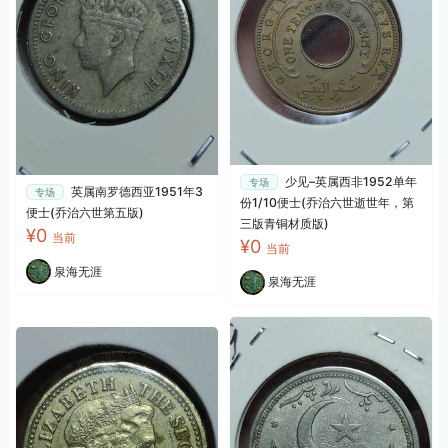
少见–英属西非1952单年
专场
英属南罗德西亚1951年3
专场
份1/10便士(乔治六世逝世年，第
便士(乔治六世第五版)
三版青铜材质版)
¥0
当前
¥0
当前
泉海无涯
泉海无涯