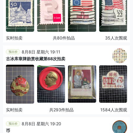
实时拍卖
共80件拍品
35人次围观
8月8日 星期六 19:11
预出价
古冰库章牌勋赏收藏第68次拍卖
实时拍卖
共293件拍品
1584人次围观
8月8日 星期六 19:20
预出价
币