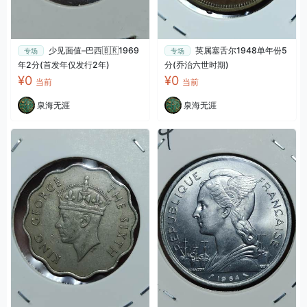
少见面值–巴西🇧🇷1969
英属塞舌尔1948单年份5
专场
专场
年2分(首发年仅发行2年)
分(乔治六世时期)
¥0
¥0
当前
当前
泉海无涯
泉海无涯