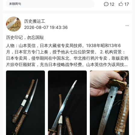
12
17
来聊两句
历史搬运工
...
2026-08-07 19:43:36
历史印记，勿忘国耻
人物：山本英信，日本大藏省专卖局技师。1938年昭和13年6
月，日本官方专门上奏，授予他从七位位阶荣誉。 2. 机构背景：
日本专卖局，侵华期间在中国东北、华北推行鸦片专卖，靠贩卖鸦
片掠夺巨额财富，充当日本侵略战争经费。山本英信作为该局技术
人员，因侵华相关业务获得日本朝廷嘉奖。