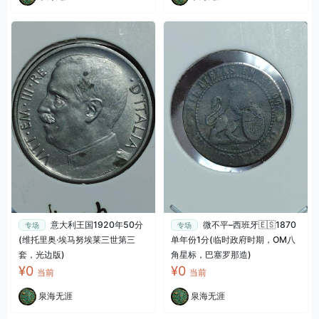
意大利王国1920年50分
微不平–西班牙🇪🇸1870
专场
专场
(维托里奥·埃马努埃莱三世第三
单年份1分(临时政府时期，OM八
套，光边版)
角星标，巴塞罗那造)
¥0
¥0
当前
当前
泉海无涯
泉海无涯