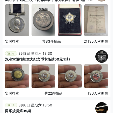
拍规则在简介最后，参拍须阅读规则后再参拍，关系到运
费包装发货时效真假辨别等关键信息，拍卖时不回信息，
看大图店主微信码在拍卖店铺介绍里或者找我要）
实时拍卖
共83件拍品
21135人次围观
8月8日 星期六 18:30
预出价
泡泡堂微拍加拿大纪念币专场满50元包邮
实时拍卖
共22件拍品
136人次围观
8月8日 星期六 18:50
预出价
同乐放漏第39期