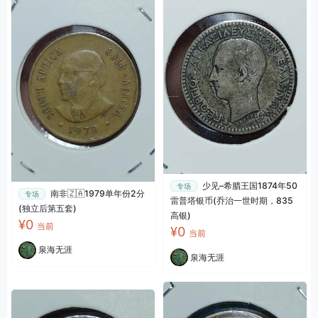
少见–希腊王国1874年50
专场
南非🇿🇦1979单年份2分
专场
雷普塔银币(乔治一世时期，835
(独立后第五套)
高银)
¥0
当前
¥0
当前
泉海无涯
泉海无涯