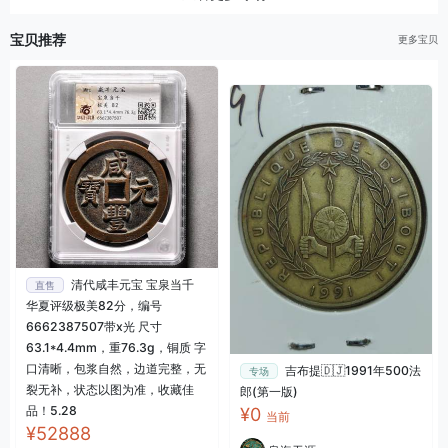
宝贝推荐
更多宝贝
清代咸丰元宝 宝泉当千
直售
华夏评级极美82分，编号
6662387507带x光 尺寸
63.1*4.4mm，重76.3g，铜质 字
口清晰，包浆自然，边道完整，无
吉布提🇩🇯1991年500法
专场
裂无补，状态以图为准，收藏佳
郎(第一版)
品！5.28
¥0
当前
¥52888