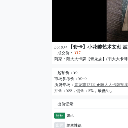
【套卡】小花瓣艺术文创 兢
Lot.834
成交价：
¥17
商家：
阳大大卡牌【青龙志】(阳大大卡牌
起拍价：¥0
市场参考价：¥0~0
所属专场：
青龙志121期★阳大大卡牌拍
押金：¥88，佣金：5%，最低5元
出价记录
得标
妲己
出局
纳兰性德