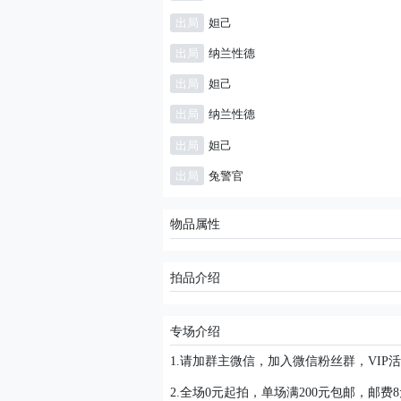
出局
妲己
出局
纳兰性德
出局
妲己
出局
纳兰性德
出局
妲己
出局
兔警官
物品属性
拍品介绍
专场介绍
1.请加群主微信，加入微信粉丝群，VI
2.全场0元起拍，单场满200元包邮，邮