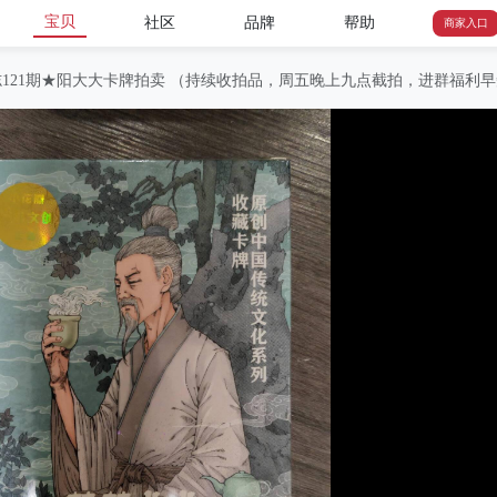
宝贝
社区
品牌
帮助
商家入口
121期★阳大大卡牌拍卖 （持续收拍品，周五晚上九点截拍，进群福利