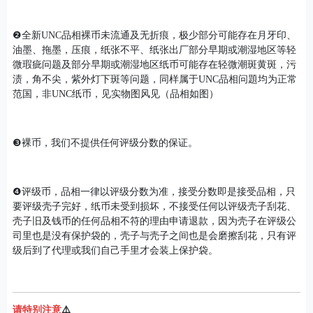
❷全新UNC品相裸币未流通及无折痕，极少部分可能存在月牙印、
油墨、拖墨，压痕，纸张不平、纸张出厂部分早期或潮湿地区等轻
微瑕疵问题及部分早期或潮湿地区纸币可能存在轻微潮斑黄斑，污
渍，角不尖，紫外灯下斑等问题，同样属于UNC品相问題均为正常
范国，非UNC纸币，见实物图风见（品相如图）
❸裸币，我们不提供任何评级分数的保证。
❹评级币，品相一律以评级分数为准，接受分数即是接受品相，只
要评级壳子完好，纸币未受到损坏，不接受任何以评级壳子刮花、
壳子旧及钱币的任何品相不符的理由申请退款，因为壳子在评级公
司里也是没有保护袋的，壳子与壳子之间也是会磨擦刮花，只有评
级后到了代理或我们自己手里才会装上保护袋。
请特别注意
⚠️