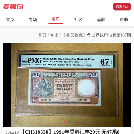
商家入口
宝贝
首页
专场
社区
品牌
帮助
首页
/
专场
/
【礼羽收藏】🌏世界钱币拍卖第137期
【CH510538】1991年香港汇丰20元 无47尾8
Lot.219