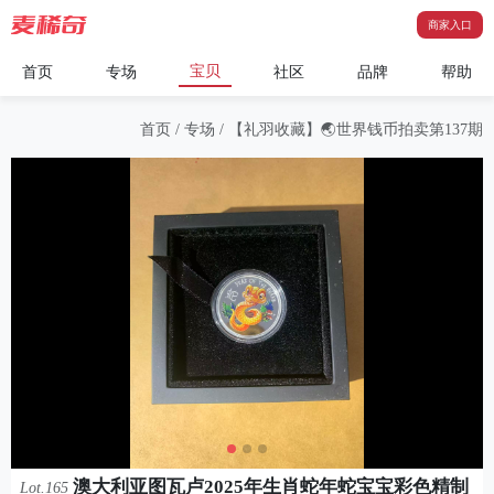
商家入口
宝贝
首页
专场
社区
品牌
帮助
首页
/
专场
/
【礼羽收藏】🌏世界钱币拍卖第137期
澳大利亚图瓦卢2025年生肖蛇年蛇宝宝彩色精制
Lot.165