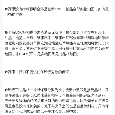
❶裸币没有特殊标明全部是全新UNC，拍品全部实物拍图，如有疑
问拍前咨询
❷全新UNC品相裸币未流通及无折痕，极少部分可能存在月牙印、
油墨、拖墨，压痕，纸张不平、纸张出厂部分早期或潮湿地区等轻
微瑕疵问题及部分早期或潮湿地区纸币可能存在轻微潮斑黄斑，污
渍，角不尖，紫外灯下斑等问题，同样属于UNC品相问題均为正常
范国，非UNC纸币，见实物图风见（品相如图）
❸裸币，我们不提供任何评级分数的保证。
❹评级币，品相一律以评级分数为准，接受分数即是接受品相，只
要评级壳子完好，纸币未受到损坏，不接受任何以评级壳子刮花、
壳子旧及钱币的任何品相不符的理由申请退款，因为壳子在评级公
司里也是没有保护袋的，壳子与壳子之间也是会磨擦刮花，只有评
级后到了代理或我们自己手里才会装上保护袋。