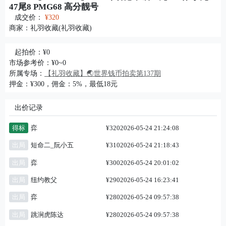
47尾8 PMG68 高分靓号
成交价：
¥320
商家：
礼羽收藏(礼羽收藏)
起拍价：¥0
市场参考价：¥0~0
所属专场：
【礼羽收藏】🌏世界钱币拍卖第137期
押金：¥300，佣金：5%，最低18元
出价记录
得标
弈
¥320
2026-05-24 21:24:08
出局
短命二_阮小五
¥310
2026-05-24 21:18:43
出局
弈
¥300
2026-05-24 20:01:02
出局
纽约教父
¥290
2026-05-24 16:23:41
出局
弈
¥280
2026-05-24 09:57:38
出局
跳涧虎陈达
¥280
2026-05-24 09:57:38