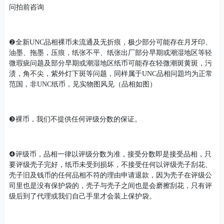
问拍前咨询
❷全新UNC品相裸币未流通及无折痕，极少部分可能存在月牙印、
油墨、拖墨，压痕，纸张不平、纸张出厂部分早期或潮湿地区等轻
微瑕疵问题及部分早期或潮湿地区纸币可能存在轻微潮斑黄斑，污
渍，角不尖，紫外灯下斑等问题，同样属于UNC品相问題均为正常
范国，非UNC纸币，见实物图风见（品相如图）
❸裸币，我们不提供任何评级分数的保证。
❹评级币，品相一律以评级分数为准，接受分数即是接受品相，只
要评级壳子完好，纸币未受到损坏，不接受任何以评级壳子刮花、
壳子旧及钱币的任何品相不符的理由申请退款，因为壳子在评级公
司里也是没有保护袋的，壳子与壳子之间也是会磨擦刮花，只有评
级后到了代理或我们自己手里才会装上保护袋。