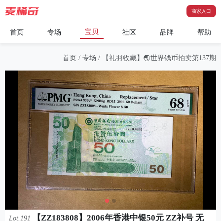
商家入口
宝贝
首页
专场
社区
品牌
帮助
首页
/
专场
/
【礼羽收藏】🌏世界钱币拍卖第137期
【ZZ183808】2006年香港中银50元 ZZ补号 无
Lot.191