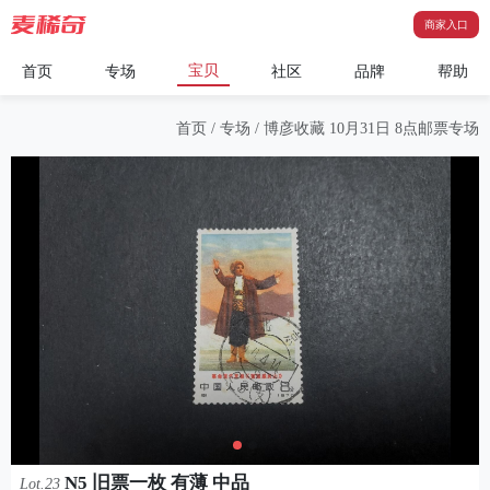
商家入口
宝贝
首页
专场
社区
品牌
帮助
首页
/
专场
/
博彦收藏 10月31日 8点邮票专场
N5 旧票一枚 有薄 中品
Lot.23