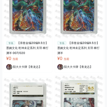
【亲签金编20编9.5分】
【亲签金编20编9.5分】
专场
专场
墨婉文化 乾坤未定系列 关羽 棒打
墨婉文化 乾坤未定系列 关羽 棒打
渊羊 007/020
渊羊
¥0
¥0
当前
当前
阳大大卡牌【青龙志】
阳大大卡牌【青龙志】