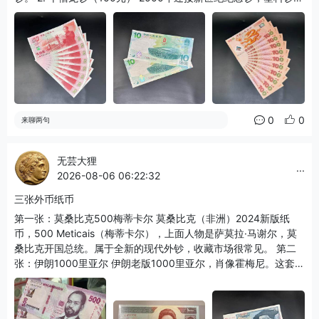
金色巨龙图案，国内唯一一张塑料纪念钞，收藏圈热度很高。
3. 北京奥运10元纪念钞 2008北京奥运会纪念钞，俗称奥运绿钞，
背面鸟巢，这张是国内纪念钞里面市价最高的品种。 简单梳理： -
🎉建国50周年50元：1999，纸钞，开国大典 - 🐉千禧龙钞100
元：2000，塑料钞，金龙 - 🏅奥运10元：2008，纸钞，鸟巢 这
三个就是大陆纪念钞早期三巨头，玩人民币收藏基本都会接触到。
第四张是建国钞的整刀，一捆一百张。 小提示：纪念钞是法定货
币，可以等值流通，但大家基本都拿来收藏，不会拿去花。
0
0
来聊两句
无芸大狸
...
2026-08-06 06:22:32
三张外币纸币
第一张：莫桑比克500梅蒂卡尔 莫桑比克（非洲）2024新版纸
币，500 Meticais（梅蒂卡尔），上面人物是萨莫拉·马谢尔，莫
桑比克开国总统。属于全新的现代外钞，收藏市场很常见。 第二
张：伊朗1000里亚尔 伊朗老版1000里亚尔，肖像霍梅尼。这套已
经是旧版，现在伊朗货币面额通胀极大，日常已经不用这张小面
额，多是钱币爱好者收藏。 第三张：联邦德国100德国马克 老西
德100马克纸币，人物是画家阿尔布雷希特·丢勒。欧元流通之前德