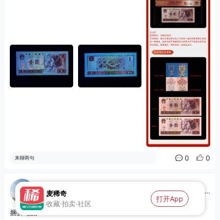
0
0
来聊两句
钞稀奇
...
麦稀奇
2026-08-06 03:55:06
打开App
收藏·拍卖·社区
捆拆绝品