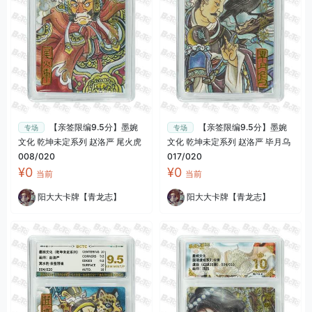
【亲签限编9.5分】墨婉
【亲签限编9.5分】墨婉
专场
专场
文化 乾坤未定系列 赵洛严 尾火虎
文化 乾坤未定系列 赵洛严 毕月乌
008/020
017/020
¥0
¥0
当前
当前
阳大大卡牌【青龙志】
阳大大卡牌【青龙志】