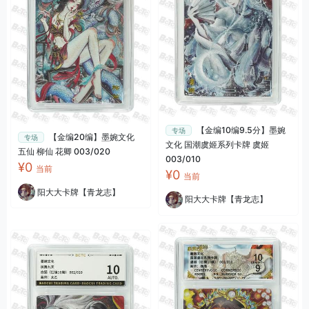
【金编10编9.5分】墨婉
专场
【金编20编】墨婉文化
专场
文化 国潮虞姬系列卡牌 虞姬
五仙 柳仙 花卿 003/020
003/010
¥0
当前
¥0
当前
阳大大卡牌【青龙志】
阳大大卡牌【青龙志】