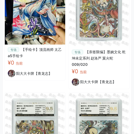
【手绘卡】顶流画师 太乙
专场
【亲签限编】墨婉文化 乾
专场
a5手绘卡
坤未定系列 赵洛严 翼火蛇
¥0
当前
009/020
¥0
当前
阳大大卡牌【青龙志】
阳大大卡牌【青龙志】