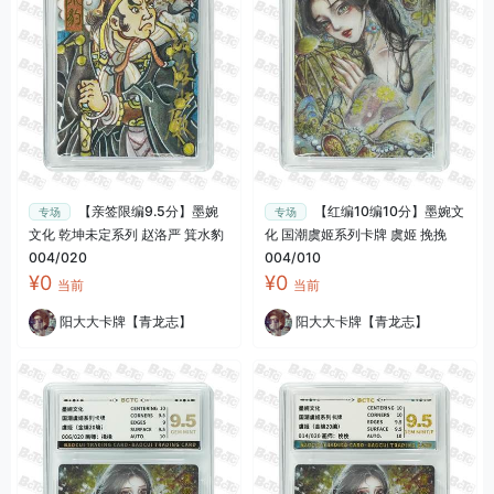
【亲签限编9.5分】墨婉
【红编10编10分】墨婉文
专场
专场
文化 乾坤未定系列 赵洛严 箕水豹
化 国潮虞姬系列卡牌 虞姬 挽挽
004/020
004/010
¥0
¥0
当前
当前
阳大大卡牌【青龙志】
阳大大卡牌【青龙志】