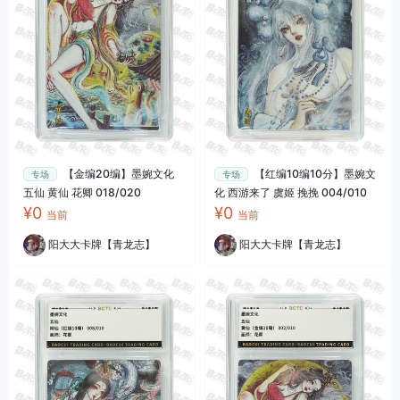
【金编20编】墨婉文化
【红编10编10分】墨婉文
专场
专场
五仙 黄仙 花卿 018/020
化 西游来了 虞姬 挽挽 004/010
¥0
¥0
当前
当前
阳大大卡牌【青龙志】
阳大大卡牌【青龙志】