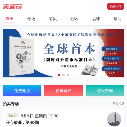
商家入口
首页
专场
宝贝
社区
品牌
帮助
免费开店
稀奇送评
评级查询
拍卖专场
更多拍场
8月6日 星期四 13:30
预出价
开心放漏，第40期