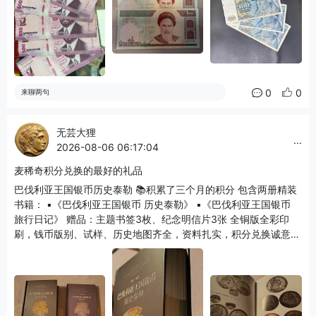
国的法定货币，2002年彻底退出流通。这几张是流通旧品，德马
克也是德系钱币收藏很热门的品类。 简单总结： 1. 🇲🇿莫桑比
克：非洲现代新钞 2. 🇮🇷伊朗：西亚旧版里亚尔 3. 🇩🇪西德马
克：欧元之前的德国老纸币，已经作废。
0
0
来聊两句
无芸大狸
...
2026-08-06 06:17:04
麦稀奇积分兑换的最好的礼品
巴伐利亚王国银币历史泰勒 📚积累了三个月的积分 包含两册精装
书籍： ▪《巴伐利亚王国银币 历史泰勒》 ▪《巴伐利亚王国银币
旅行日记》 赠品：主题书签3枚、纪念明信片3张 全铜版全彩印
刷，钱币版别、试样、历史地图齐全，资料扎实，积分兑换诚意十
足👍