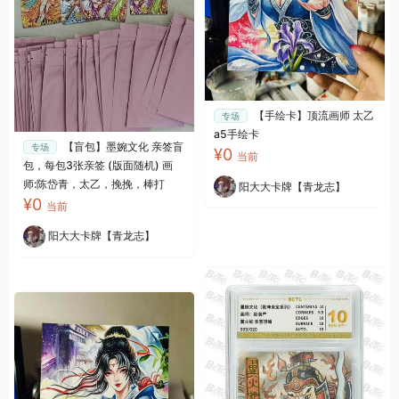
【手绘卡】顶流画师 太乙
专场
a5手绘卡
【盲包】墨婉文化 亲签盲
专场
¥0
当前
包，每包3张亲签 (版面随机) 画
师:陈岱青，太乙，挽挽，棒打
阳大大卡牌【青龙志】
¥0
当前
阳大大卡牌【青龙志】