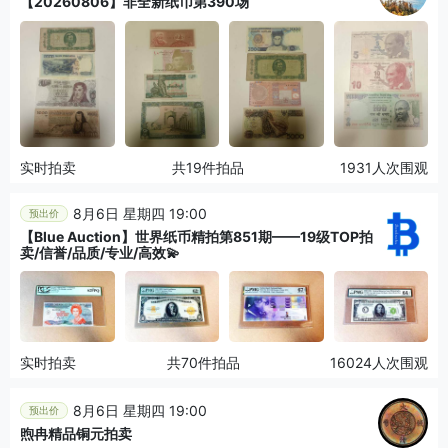
【20260806】非全新纸币第390场
实时拍卖
共19件拍品
1931人次围观
8月6日 星期四 19:00
预出价
【Blue Auction】世界纸币精拍第851期——19级TOP拍
卖/信誉/品质/专业/高效💫
实时拍卖
共70件拍品
16024人次围观
8月6日 星期四 19:00
预出价
煦冉精品铜元拍卖