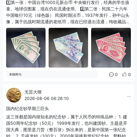
1️⃣第一张：中国台湾1000元新台币 中央银行发行，经典的学生孩
童、地球仪图案，现在仍在流通使用。 2️⃣第二张：民国二十六年
中国银行10元（绿色版） 民国时期法币，1937年发行，孙中山头
像，属于抗战时期流通的老纸币，现在已经退出流通，纯收藏品
类。 3️⃣第三张：中国银行10元（红色版法币） 也是民国法币，红
色色调，同样孙中山像，和上面绿色十元是不同版别，印刷厂不一
样，是民国纸币收藏很常见的品种。 简单区分： - 1000新台币：
现代还能花； - 两张中国银行拾圆：民国法币，八十多年老纸币，
只能收藏，不能流通。
0
0
来聊两句
无芸大狸
...
2026-08-06 06:26:10
国内纪念钞早期三巨头
这三张都是国内很知名的纪念钞，属于人民币的特殊品种： 1. 建
国50周年纪念钞（50元） 1999年发行，也叫建国钞。主题是开
国大典，图里是刀货（整百张）拆出来的，是新中国第一张纪念
钞。 2. 千禧龙钞（100元） 2000年迎接新世纪纪念钞，塑料钞，