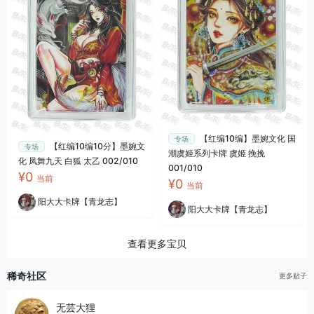
【红编10编】墨婉文化 国
专场
【红编10编10分】墨婉文
专场
潮虞姬系列卡牌 虞姬 挽挽
化 凤舞九天 白狐 太乙 002/010
001/010
¥0
当前
¥0
当前
阳大大卡牌【青龙志】
阳大大卡牌【青龙志】
查看更多宝贝
稀奇社区
更多贴子
无芸大狸