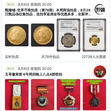
8月6日 星期四 20:00
预出价
甄臻铺-世界币章拍卖（第78期）本周两场拍卖，8月29
日甄品场征集拍品，送拍享返佣金等优惠多多，全新评级
辅助AI大模型内测资格发放中
实时拍卖
共78件拍品
22738人次围观
8月6日 星期四 20:00
预出价
五哥徽章群 6号周四晚上八点4群联拍