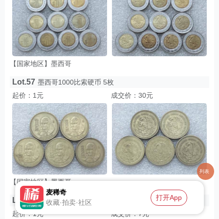
【国家地区】墨西哥
Lot.57
墨西哥1000比索硬币 5枚
起价：1元
成交价：30元
列表
【国家地区】墨西哥
麦稀奇
打开App
Lot.58
墨西哥20分硬币 10枚 原光品
收藏·拍卖·社区
起价：1元
成交价：7元