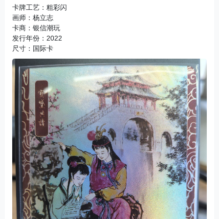
卡牌工艺：粗彩闪

画师：杨立志

卡商：银信潮玩

发行年份：2022

尺寸：国际卡