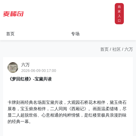
商
家
入
口
首页
专场
首页
/
社区
/
六万
六万
2026-06-09 00:17:00
《梦回红楼》-宝黛共读
卡牌刻画经典名场面宝黛共读，大观园石桥花木相伴，黛玉倚石
展卷，宝玉俯身相伴，二人同阅《西厢记》。画面温柔缱绻，尽
显二人超脱世俗、心意相通的纯粹情愫，是红楼里极具浪漫韵味
的经典一幕。
