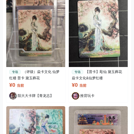
（评级）焱卡文化 仙梦
【普卡】彫仙 黛玉葬花
专场
专场
红楼 普卡 黛玉葬花
焱卡文化&仙梦红楼
¥0
¥0
当前
当前
阳大大卡牌【青龙志】
推背玩卡