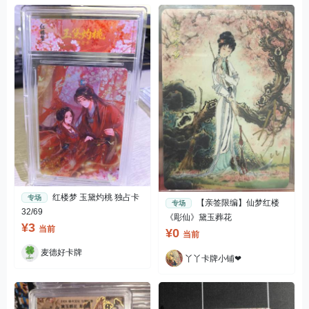
红楼梦 玉黛灼桃 独占卡
专场
【亲签限编】仙梦红楼
专场
32/69
《彫仙》黛玉葬花
¥3
当前
¥0
当前
麦德好卡牌
丫丫卡牌小铺❤