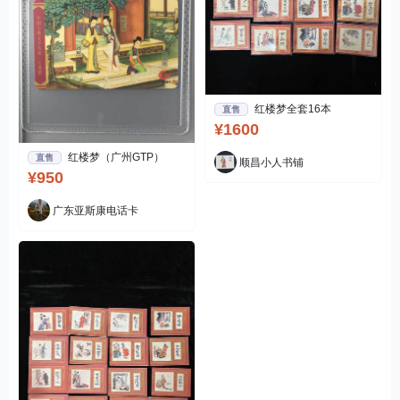
红楼梦全套16本
直售
¥1600
红楼梦（广州GTP）
直售
顺昌小人书铺
¥950
广东亚斯康电话卡