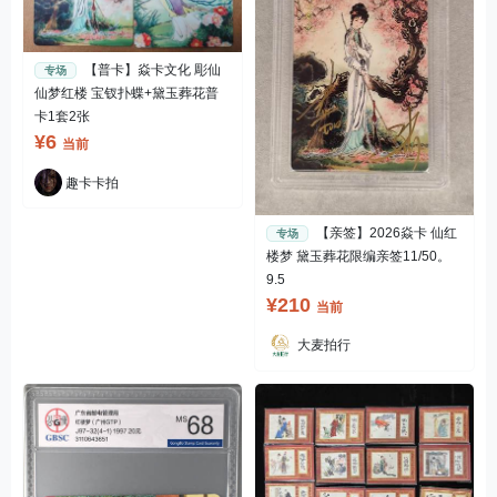
【普卡】焱卡文化 彫仙
专场
仙梦红楼 宝钗扑蝶+黛玉葬花普
卡1套2张
¥6
当前
趣卡卡拍
【亲签】2026焱卡 仙红
专场
楼梦 黛玉葬花限编亲签11/50。
9.5
¥210
当前
大麦拍行