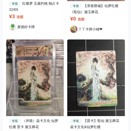
红楼梦 玉黛灼桃 独占卡
专场
【亲签限编】仙梦红楼
专场
32/69
《彫仙》黛玉葬花
¥3
当前
¥0
当前
麦德好卡牌
丫丫卡牌小铺❤
（评级）焱卡文化 仙梦
【普卡】彫仙 黛玉葬花
专场
专场
红楼 普卡 黛玉葬花
焱卡文化&仙梦红楼