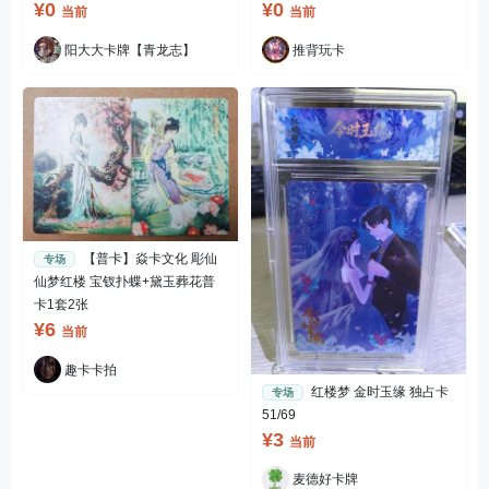
¥0
¥0
当前
当前
阳大大卡牌【青龙志】
推背玩卡
【普卡】焱卡文化 彫仙
专场
仙梦红楼 宝钗扑蝶+黛玉葬花普
卡1套2张
¥6
当前
趣卡卡拍
红楼梦 金时玉缘 独占卡
专场
51/69
¥3
当前
麦德好卡牌