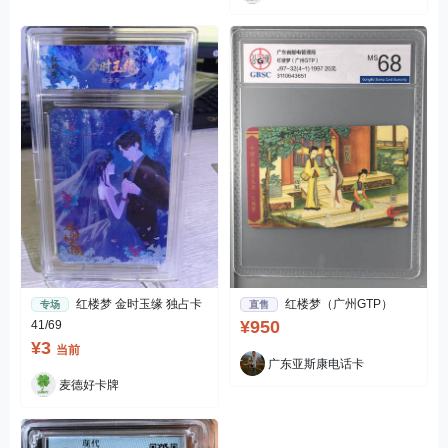
红楼梦 金时玉缘 独占卡
红楼梦（广州GTP）
专场
直售
¥950
41/69
¥3
当前
广东亚斯康电话卡
麦德好卡牌