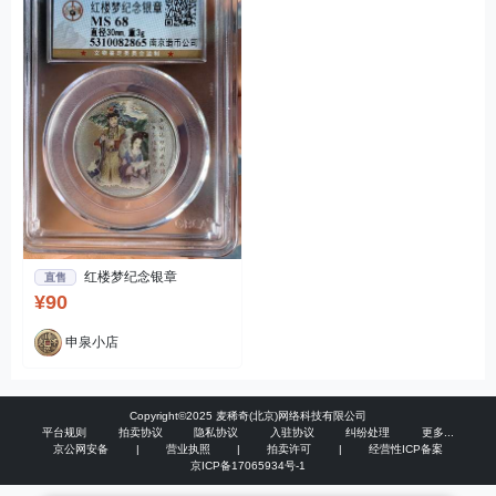
红楼梦纪念银章
直售
¥90
申泉小店
Copyright©2025 麦稀奇(北京)网络科技有限公司
平台规则
拍卖协议
隐私协议
入驻协议
纠纷处理
更多...
京公网安备
|
营业执照
|
拍卖许可
|
经营性ICP备案
京ICP备17065934号-1