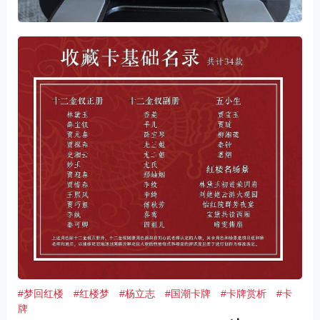
#梦回红楼
#红楼梦
#杨立志
#国潮卡牌
#卡牌赏析
#卡
牌