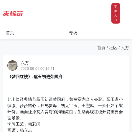
商
家
入
口
首页
专场
首页
/
社区
/
六万
六万
2026-06-09 00:12:41
《梦回红楼》-黛玉初进荣国府
此卡绘经典情节黛玉初进荣国府，荣禧堂内众人齐聚。黛玉谨小
慎微、步步留心，拜见贾母，初见宝玉、王熙凤，一众仆妇丫鬟
环侍。画面还原初入贾府的拘谨氛围，生动再现红楼开篇重要会
面场景。

卡牌工艺：粗彩闪

画师：杨立志
